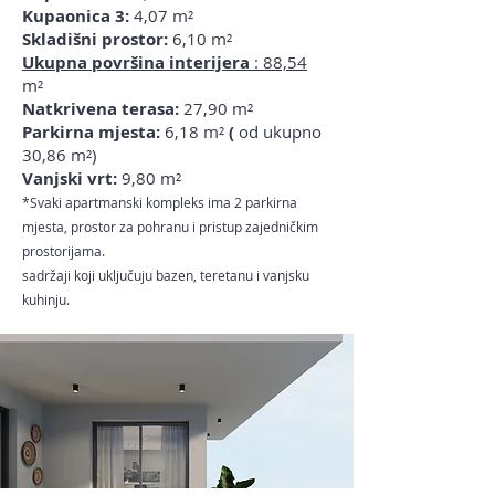
Kupaonica 3:
4,07
m²
Skladišni prostor:
6,10 m²
Ukupna površina interijera
:
88,54
m²
Natkrivena terasa:
27,90
m²
Parkirna mjesta:
6,18 m²
(
od ukupno
30,86 m²)
Vanjski vrt:
9,80 m²
*Svaki apartmanski kompleks ima 2 parkirna
mjesta, prostor za pohranu i pristup zajedničkim
prostorijama.
sadržaji koji uključuju bazen, teretanu i vanjsku
kuhinju.