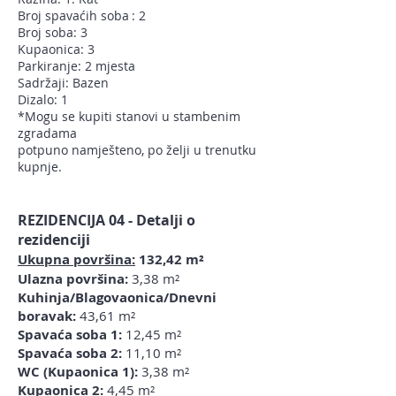
Broj spavaćih soba
: 2
Broj soba: 3
Kupaonica: 3
Parkiranje: 2 mjesta
Sadržaji: Bazen
Dizalo: 1
*Mogu se kupiti stanovi u stambenim
zgradama
potpuno namješteno, po želji u trenutku
kupnje.
REZIDENCIJA 04 - Detalji o
rezidenciji
Ukupna površina:
132,42 m²
Ulazna površina:
3,38
m²
Kuhinja/Blagovaonica/Dnevni
boravak:
43,61 m²
Spavaća soba 1:
12,45 m²
Spavaća soba 2:
11,10 m²
WC (Kupaonica 1):
3,38 m²
Kupaonica 2:
4,45 m²