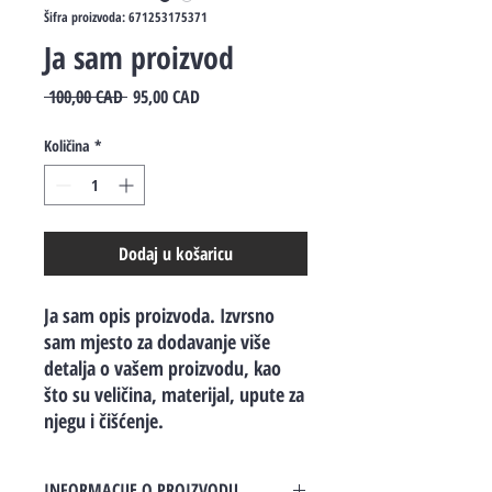
Šifra proizvoda: 671253175371
Ja sam proizvod
Redovna
Cijena
 100,00 CAD 
95,00 CAD
cijena
s
popustom
Količina
*
Dodaj u košaricu
Ja sam opis proizvoda. Izvrsno 
sam mjesto za dodavanje više 
detalja o vašem proizvodu, kao 
što su veličina, materijal, upute za 
njegu i čišćenje.
INFORMACIJE O PROIZVODU