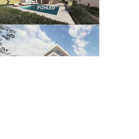
POHLED
BYTOVÉ DOMY
POHLED
KONTAKT NAŠEHO OBCHODNÍHO
TÝMU
PROSÍM, ZAVOLEJTE NÁM NEBO
NAPIŠTE EMAIL: